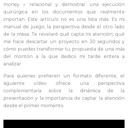
money » relacional y demostrar una ejecución
quirúrgica en los documentos que realmente
importan. Este artículo no es una lista más. Es mi
manual de juego, la perspectiva desde el otro lado
de la mesa. Te revelaré qué capta mi atención, qué
me hace descartar un proyecto en 30 segundos y
cómo puedes transformar tu propuesta de una más
del montón a la que dedico mi tarde entera a
analizar.
Para quienes prefieren un formato diferente, el
siguiente vídeo ofrece una perspectiva
complementaria sobre la dinámica de la
presentación y la importancia de captar la atención
desde el primer momento.