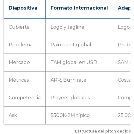
Diapositiva
Formato Internacional
Adapt
Cubierta
Logo y tagline
Logo, 
Problema
Pain point global
Proble
Mercado
TAM global en USD
SAM es
Métricas
ARR, Burn rate
Costes
Competencia
Players globales
Compet
Ask
$500K-2M típico
25.000
Estructura del pitch deck: a