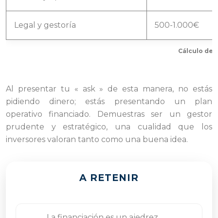
Legal y gestoría
500-1.000€
Cálculo del
Al presentar tu « ask » de esta manera, no estás
pidiendo dinero; estás presentando un plan
operativo financiado. Demuestras ser un gestor
prudente y estratégico, una cualidad que los
inversores valoran tanto como una buena idea.
A RETENIR
La financiación es un ajedrez