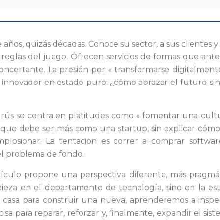
os, quizás décadas. Conoce su sector, a sus clientes y 
 reglas del juego. Ofrecen servicios de formas que ant
ncertante. La presión por « transformarse digitalment
del innovador en estado puro: ¿cómo abrazar el futuro s
rús se centra en platitudes como « fomentar una cultura
n que debe ser más como una startup, sin explicar cóm
implosionar. La tentación es correr a comprar softwa
el problema de fondo.
rtículo propone una perspectiva diferente, más pragmát
eza en el departamento de tecnología, sino en la es
casa para construir una nueva, aprenderemos a inspecci
cisa para reparar, reforzar y, finalmente, expandir el si