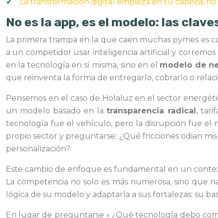
La transformación digital empieza en tu cabeza, no 
No es la app, es el modelo: las clav
La primera trampa en la que caen muchas pymes es co
a un competidor usar inteligencia artificial y corremo
en la tecnología en sí misma, sino en el
modelo de n
que reinventa la forma de entregarlo, cobrarlo o relaci
Pensemos en el caso de Holaluz en el sector energético
un modelo basado en la
transparencia radical
, tar
tecnología fue el vehículo, pero la disrupción fue el
propio sector y preguntarse: ¿Qué fricciones odian m
personalización?
Este cambio de enfoque es fundamental en un contexto 
La competencia no solo es más numerosa, sino que nac
lógica de su modelo y adaptarla a sus fortalezas: su ba
En lugar de preguntarse « ¿Qué tecnología debo comp