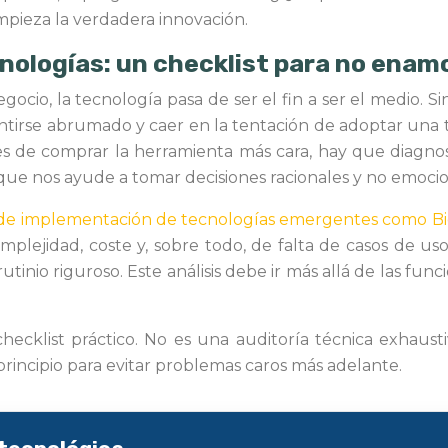
mpieza la verdadera innovación.
cnologías: un checklist para no enam
cio, la tecnología pasa de ser el fin a ser el medio. S
 sentirse abrumado y caer en la tentación de adoptar un
tes de comprar la herramienta más cara, hay que diagnos
» que nos ayude a tomar decisiones racionales y no emocio
 de implementación de tecnologías emergentes como Big 
omplejidad, coste y, sobre todo, de falta de casos de us
nio riguroso. Este análisis debe ir más allá de las func
cklist práctico. No es una auditoría técnica exhaustiva
l principio para evitar problemas caros más adelante.