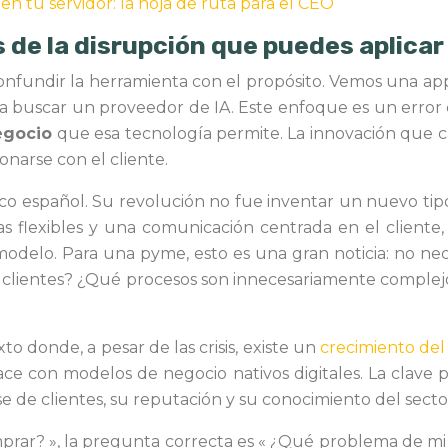
en tu servidor: la hoja de ruta para el CEO
es de la disrupción que puedes aplicar
nfundir la herramienta con el propósito. Vemos una a
s a buscar un proveedor de IA. Este enfoque es un error
egocio
que esa tecnología permite. La innovación que c
onarse con el cliente.
 español. Su revolución no fue inventar un nuevo tipo d
ifas flexibles y una comunicación centrada en el cliente
 modelo. Para una pyme, esto es una gran noticia: no nec
is clientes? ¿Qué procesos son innecesariamente complej
donde, a pesar de las crisis, existe un
crecimiento del
e con modelos de negocio nativos digitales. La clave pa
se de clientes, su reputación y su conocimiento del secto
rar? », la pregunta correcta es « ¿Qué problema de mi 