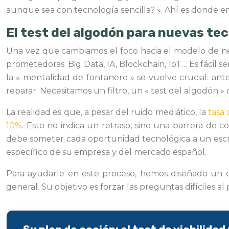
aunque sea con tecnología sencilla? ». Ahí es donde e
El test del algodón para nuevas te
Una vez que cambiamos el foco hacia el modelo de nego
prometedoras: Big Data, IA, Blockchain, IoT… Es fácil
la « mentalidad de fontanero » se vuelve crucial: an
reparar. Necesitamos un filtro, un « test del algodón 
La realidad es que, a pesar del ruido mediático, la
tasa
10%
. Esto no indica un retraso, sino una barrera de c
debe someter cada oportunidad tecnológica a un escruti
específico de su empresa y del mercado español.
Para ayudarle en este proceso, hemos diseñado un che
general. Su objetivo es forzar las preguntas difíciles a