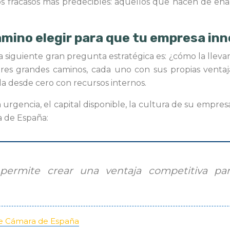
a los fracasos más predecibles: aquellos que nacen de 
amino elegir para que tu empresa inno
a siguiente gran pregunta estratégica es: ¿cómo la lle
 tres grandes caminos, cada uno con sus propias venta
irla desde cero con recursos internos.
 urgencia, el capital disponible, la cultura de su empre
a de España:
ermite crear una ventaja competitiva para
de Cámara de España