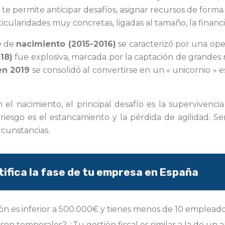
permite anticipar desafíos, asignar recursos de forma i
cularidades muy concretas, ligadas al tamaño, la financia
e de
nacimiento (2015-2016)
se caracterizó por una ope
18)
fue explosiva, marcada por la captación de grandes 
n 2019
se consolidó al convertirse en un « unicornio » 
el nacimiento, el principal desafío es la supervivencia
 riesgo es el estancamiento y la pérdida de agilidad. S
rcunstancias.
ifica la fase de tu empresa en España
ón es inferior a 500.000€ y tienes menos de 10 emplea
on temporales? ¿Tu gestión fiscal es similar a la de un