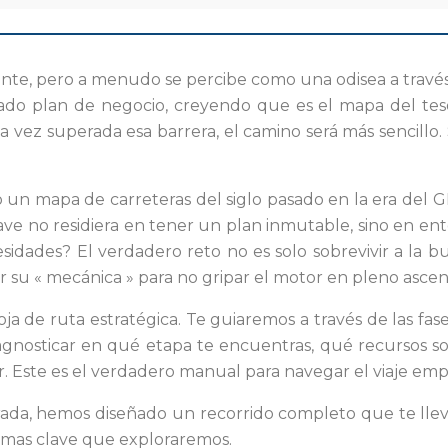
te, pero a menudo se percibe como una odisea a través
o plan de negocio, creyendo que es el mapa del tesor
vez superada esa barrera, el camino será más sencillo. S
 un mapa de carreteras del siglo pasado en la era del G
ave no residiera en tener un plan inmutable, sino en ente
sidades? El verdadero reto no es solo sobrevivir a la bu
u « mecánica » para no gripar el motor en pleno ascen
ja de ruta estratégica. Te guiaremos a través de las fa
agnosticar en qué etapa te encuentras, qué recursos so
or. Este es el verdadero manual para navegar el viaje empr
ada, hemos diseñado un recorrido completo que te llevar
 temas clave que exploraremos.