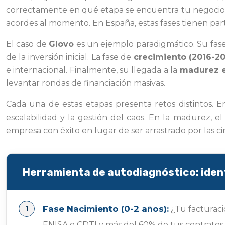
correctamente en qué etapa se encuentra tu negocio te 
acordes al momento. En España, estas fases tienen parti
El caso de
Glovo
es un ejemplo paradigmático. Su fas
de la inversión inicial. La fase de
crecimiento (2016-20
e internacional. Finalmente, su llegada a la
madurez e
levantar rondas de financiación masivas.
Cada una de estas etapas presenta retos distintos. En 
escalabilidad y la gestión del caos. En la madurez, el
empresa con éxito en lugar de ser arrastrado por las ci
Herramienta de autodiagnóstico: ident
Fase Nacimiento (0-2 años):
¿Tu facturaci
ENISA o CDTI y más del 60% de tus contratos s