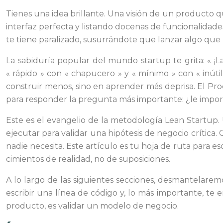
Tienes una idea brillante. Una visión de un producto q
interfaz perfecta y listando docenas de funcionalidad
te tiene paralizado, susurrándote que lanzar algo que 
La sabiduría popular del mundo startup te grita: « ¡L
« rápido » con « chapucero » y « mínimo » con « inút
construir menos, sino en aprender más deprisa. El P
para responder la pregunta más importante: ¿le impor
Este es el evangelio de la metodología Lean Startup
ejecutar para validar una hipótesis de negocio crítica
nadie necesita. Este artículo es tu hoja de ruta para es
cimientos de realidad, no de suposiciones.
A lo largo de las siguientes secciones, desmantelarem
escribir una línea de código y, lo más importante, te
producto, es validar un modelo de negocio.