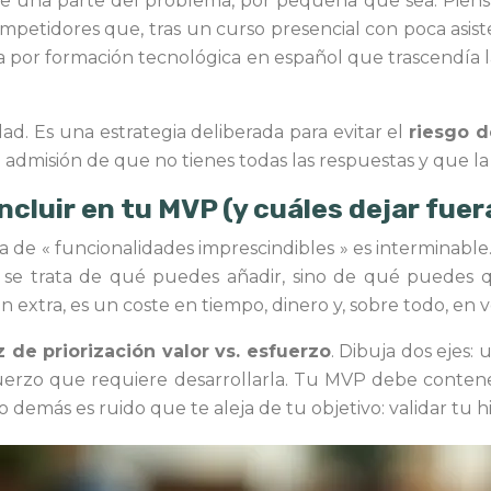
e una parte del problema, por pequeña que sea. Piens
petidores que, tras un curso presencial con poca asiste
or formación tecnológica en español que trascendía la
d. Es una estrategia deliberada para evitar el
riesgo 
la admisión de que no tienes todas las respuestas y que l
ncluir en tu MVP (y cuáles dejar fue
ta de « funcionalidades imprescindibles » es interminabl
o se trata de qué puedes añadir, sino de qué puedes 
 extra, es un coste en tiempo, dinero y, sobre todo, en 
z de priorización valor vs. esfuerzo
. Dibuja dos ejes:
esfuerzo que requiere desarrollarla. Tu MVP debe conte
o demás es ruido que te aleja de tu objetivo: validar tu hi