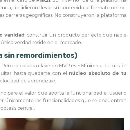
a en el caso de
Platzi
. Su MVP no fue una plataforma
ncia, decidieron llevar su contenido al formato online.
s barreras geográficas. No construyeron la plataforma
de vanidad
: construir un producto perfecto que nadie
a única verdad reside en el mercado.
ra sin remordimientos)
e. Pero la palabra clave en MVP es « Mínimo ». Tu misión
quitar hasta quedarte con el
núcleo absoluto de tu
velocidad de aprendizaje.
 uno para el valor que aporta la funcionalidad al usuario
ner únicamente las funcionalidades que se encuentran
pótesis central.