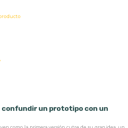
 producto
’
o confundir un prototipo con un
en como la primera versión cutre de su gran idea, un