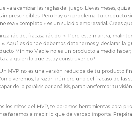
ue va a cambiar las reglas del juego. Llevas meses, quizá
es imprescindibles. Pero hay un problema: tu producto si
no sea « completo » es un suicidio empresarial. Crees qu
anza rápido, fracasa rápido! ». Pero este mantra, malin
il ». Aquí es donde debemos detenernos y declarar la g
roducto Mínimo Viable no es un producto a medio hacer
ta a alguien lo que estoy construyendo?
. Un MVP no es una versión reducida de tu producto fin
. Como veremos, la razón número uno del fracaso de las st
capar de la parálisis por análisis, para transformar tu vi
os los mitos del MVP, te daremos herramientas para prior
 enseñaremos a medir lo que de verdad importa. Prepárat