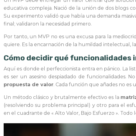
Un MVP debe entregar un valor central que solucion
educativa compleja. Nació de la unión de dos blogs com
Su experimento validó que había una demanda masiva p
final; validaron la necesidad primero.
Por tanto, un MVP no es una excusa para la mediocrida
quiere. Es la encarnación de la humildad intelectual, 
Cómo decidir qué funcionalidades i
Aquí es donde el perfeccionista entra en pánico. La lis
es ser un asesino despiadado de funcionalidades. N
propuesta de valor
. Cada función que añades no es un
Un método clásico y brutalmente efectivo es la
matri
(resolviendo su problema principal) y otro para el 
en el cuadrante de « Alto Valor, Bajo Esfuerzo ». Todo l